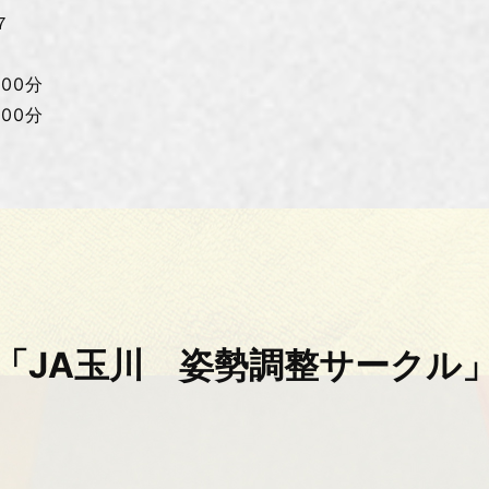
７
00分
00分
「JA玉川 姿勢調整サークル