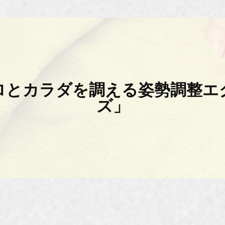
ロとカラダを調える姿勢調整エ
ズ」