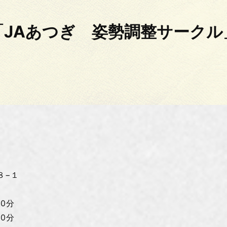
「JAあつぎ 姿勢調整サークル
−１
0分
0分